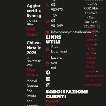
+39
– CCIAA
051
Aggiornamento
COD.REA
902472
certificazione
FE 33526
Synesgy
+39
– Cap.
051
9 APRILE
Soc. i.v €.
2026
901049
265.200,00
Leggi
–
Cookie
infocomm@motoribonora.com
Tutto »
Links
policy
–
utili
Privacy
Chiusura
policy
–
Area
Natalizia
Note
Download
2025
legali
–
Lavora
Social
21
NOVEMBRE
con
Media
2025
Policy
–
noi
Leggi
Credits
–
Tutto »
Dichiarazione
di
Motori
Accessibilità
Bonora
Soddisfazione
Spa
clienti
lavora
con
Compila