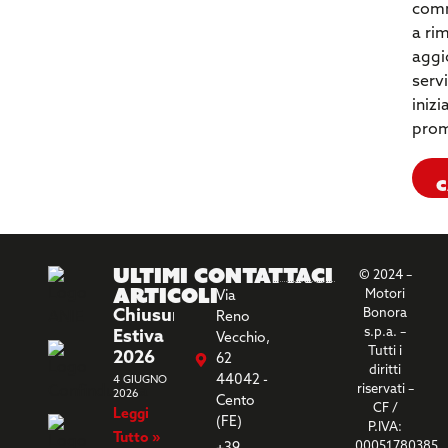
comm
a ri
aggi
servi
inizi
prom
C
Ultimi
Contattaci
© 2024 –
Articoli
Motori
Via
Chiusura
Bonora
Reno
s.p.a. –
Estiva
Vecchio,
Tutti i
2026
62
diritti
44042 -
4 GIUGNO
riservati –
2026
Cento
CF /
Leggi
(FE)
P.IVA:
Tutto »
00051780385