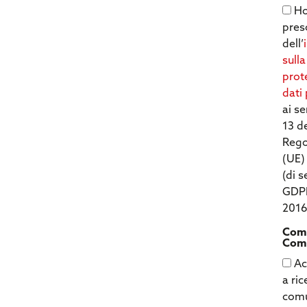
Ho
pres
dell’
sulla
prot
dati
ai se
13 d
Reg
(UE)
(di 
GDP
2016
Comu
Comm
Ac
a ri
comu