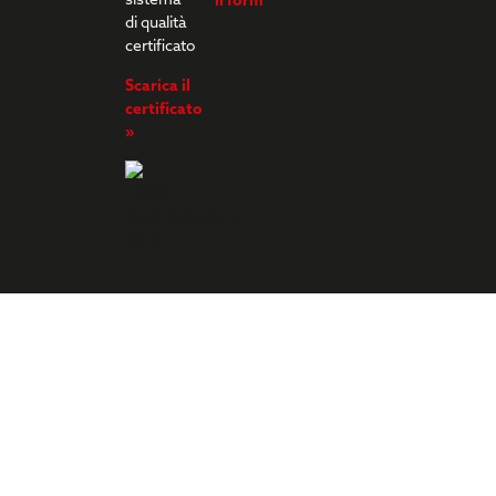
sistema
il form
di qualità
certificato
Scarica il
certificato
»