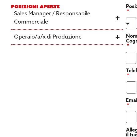
Posizioni aperte
Posi
Sales Manager / Responsabile
Commerciale
Nom
Operaio/a/x di Produzione
Cog
Tele
Emai
Alle
il tu