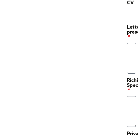
CV
Lett
pres
Rich
Spec
Priv