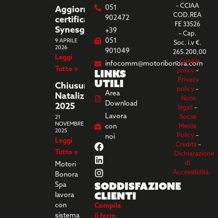
– CCIAA
051
Aggiornamento
COD.REA
902472
certificazione
FE 33526
Synesgy
+39
– Cap.
051
9 APRILE
Soc. i.v €.
2026
901049
265.200,00
Leggi
–
Cookie
infocomm@motoribonora.com
Tutto »
Links
policy
–
utili
Privacy
Chiusura
policy
–
Area
Natalizia
Note
Download
2025
legali
–
Lavora
Social
21
NOVEMBRE
con
Media
2025
Policy
–
noi
Leggi
Credits
–
Tutto »
Dichiarazione
di
Motori
Accessibilità
Bonora
Soddisfazione
Spa
clienti
lavora
con
Compila
sistema
il form