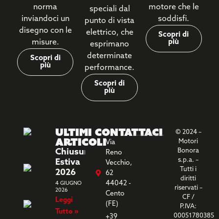
norma
motore che le
speciali dal
inviandoci un
soddisfi.
punto di vista
disegno con le
elettrico, che
Scopri di
misure.
più
esprimano
determinate
Scopri di
più
performance.
Scopri di
più
Ultimi
Contattaci
© 2024 –
Articoli
Motori
Via
Chiusura
Bonora
Reno
s.p.a. –
Estiva
Vecchio,
Tutti i
2026
62
diritti
44042 -
4 GIUGNO
riservati –
2026
Cento
CF /
Leggi
(FE)
P.IVA:
Tutto »
00051780385
+39