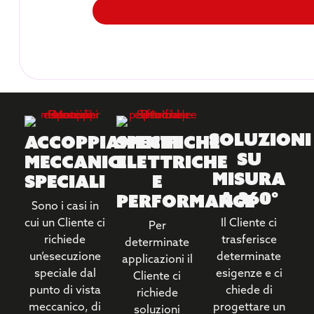
Soluzioni
Accoppiamenti
Specifiche
su
meccanici
elettriche
Misura
speciali
e
a 360°
performance
Sono i casi in
cui un Cliente ci
Il Cliente ci
Per
richiede
trasferisce
determinate
un’esecuzione
determinate
applicazioni il
speciale dal
esigenze e ci
Cliente ci
punto di vista
chiede di
richiede
meccanico, di
progettare un
soluzioni