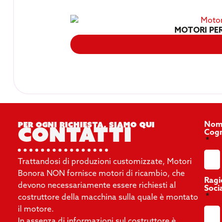
MOTORI PER
Per ogni richiesta, siamo qui
Nom
contatti
Cog
Trattandosi di produzioni customizzate, Motori
Bonora NON fornisce motori di ricambio, che
Ragi
devono necessariamente essere richiesti al
Soci
costruttore della macchina sulla quale è montato
il motore.
In assenza di informazioni sul costruttore è