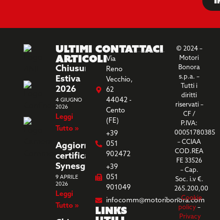
I
Ultimi
Contattaci
© 2024 –
Articoli
Motori
Via
Chiusura
Bonora
Reno
s.p.a. –
Estiva
Vecchio,
Tutti i
2026
62
diritti
44042 -
4 GIUGNO
riservati –
2026
Cento
CF /
Leggi
(FE)
P.IVA:
Tutto »
00051780385
+39
– CCIAA
051
Aggiornamento
COD.REA
902472
certificazione
FE 33526
Synesgy
+39
– Cap.
051
9 APRILE
Soc. i.v €.
2026
901049
265.200,00
Leggi
–
Cookie
infocomm@motoribonora.com
Tutto »
Links
policy
–
Privacy