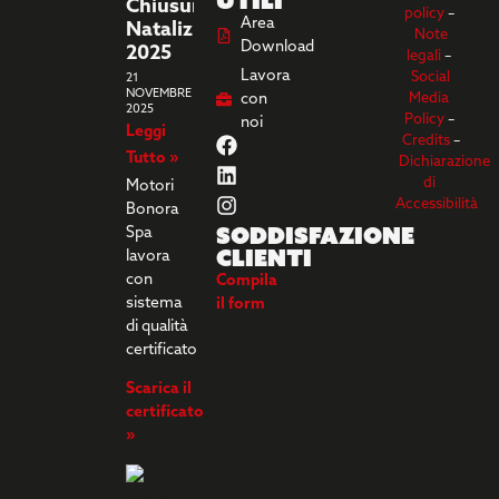
utili
Chiusura
policy
–
Area
Natalizia
Note
Download
2025
legali
–
Lavora
Social
21
NOVEMBRE
con
Media
2025
Policy
–
noi
Leggi
Credits
–
Tutto »
Dichiarazione
di
Motori
Accessibilità
Bonora
Soddisfazione
Spa
clienti
lavora
con
Compila
sistema
il form
di qualità
certificato
Scarica il
certificato
»