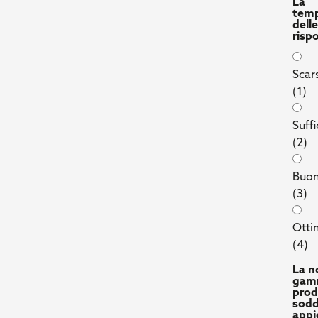
La
temp
dell
risp
Scar
(1)
Suffi
(2)
Buo
(3)
Ott
(4)
La n
gam
prod
sodd
appi