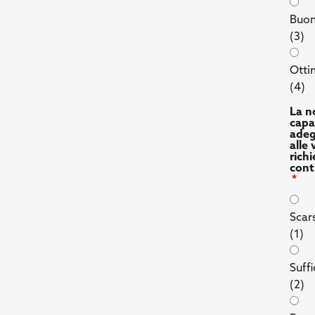
Buo
(3)
Ott
(4)
La n
capa
adeg
alle
rich
cont
Scar
(1)
Suffi
(2)