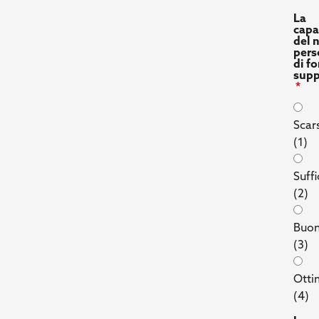
La
capa
del 
pers
di fo
supp
Scar
(1)
Suffi
(2)
Buo
(3)
Ott
(4)