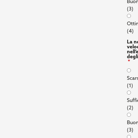
Buo
(3)
Ott
(4)
La n
velo
nell
degli
Scar
(1)
Suffi
(2)
Buo
(3)