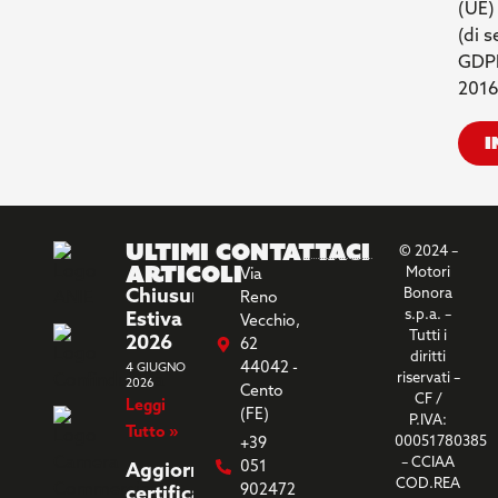
(UE)
(di 
GDP
2016
I
Ultimi
Contattaci
© 2024 –
Articoli
Motori
Via
Chiusura
Bonora
Reno
s.p.a. –
Estiva
Vecchio,
Tutti i
2026
62
diritti
44042 -
4 GIUGNO
riservati –
2026
Cento
CF /
Leggi
(FE)
P.IVA:
Tutto »
00051780385
+39
– CCIAA
051
Aggiornamento
COD.REA
902472
certificazione