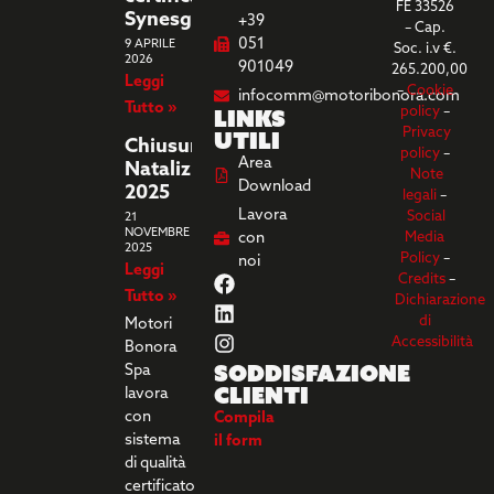
FE 33526
Synesgy
+39
– Cap.
051
9 APRILE
Soc. i.v €.
2026
901049
265.200,00
Leggi
–
Cookie
infocomm@motoribonora.com
Tutto »
Links
policy
–
utili
Privacy
Chiusura
policy
–
Area
Natalizia
Note
Download
2025
legali
–
Lavora
Social
21
NOVEMBRE
con
Media
2025
Policy
–
noi
Leggi
Credits
–
Tutto »
Dichiarazione
di
Motori
Accessibilità
Bonora
Soddisfazione
Spa
clienti
lavora
con
Compila
sistema
il form
di qualità
certificato