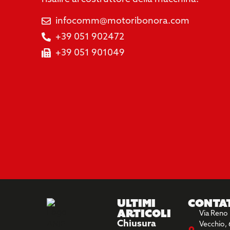
infocomm@motoribonora.com
+39 051 902472
+39 051 901049
Ultimi
Conta
Articoli
Via Reno
Chiusura
Vecchio, 