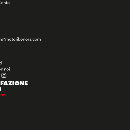
Cento
m@motoribonora.com
d
on noi
fazione
i
orm