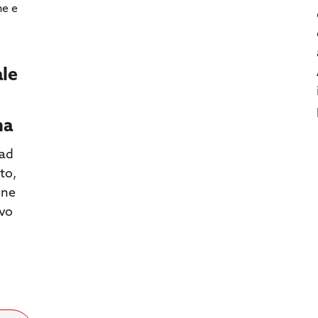
he e
ale
na
ad
to,
one
avo