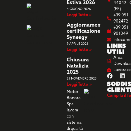
Estiva 2026
44042 - 
(FE)
4 GIUGNO 2026
Leggi Tutto »
+39 051
902472
Aggiornamento
+39 051
certificazione
901049
Synesgy
infocom
Links
9 APRILE 2026
Leggi Tutto »
utili
Area
Chiusura
Downloa
Natalizia
Lavora c
2025
21 NOVEMBRE 2025
Soddis
Leggi Tutto »
client
Motori
Compila il f
Bonora
Spa
lavora
con
sistema
di qualità