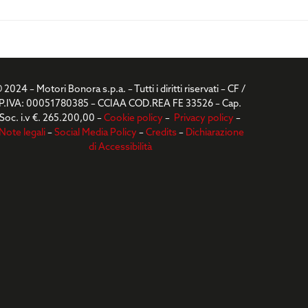
 2024 – Motori Bonora s.p.a. – Tutti i diritti riservati – CF /
P.IVA: 00051780385 – CCIAA COD.REA FE 33526 – Cap.
Soc. i.v €. 265.200,00 –
Cookie policy
–
Privacy policy
–
Note legali
–
Social Media Policy
–
Credits
–
Dichiarazione
di Accessibilità