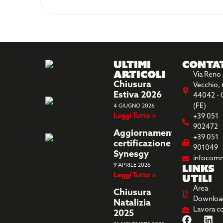
Ultimi
Conta
Articoli
Via Reno
Chiusura
Vecchio, 
Estiva 2026
44042 - 
(FE)
4 GIUGNO 2026
Leggi Tutto »
+39 051
902472
Aggiornamento
+39 051
certificazione
901049
Synesgy
infocom
Links
9 APRILE 2026
Leggi Tutto »
utili
Area
Chiusura
Downloa
Natalizia
Lavora c
2025