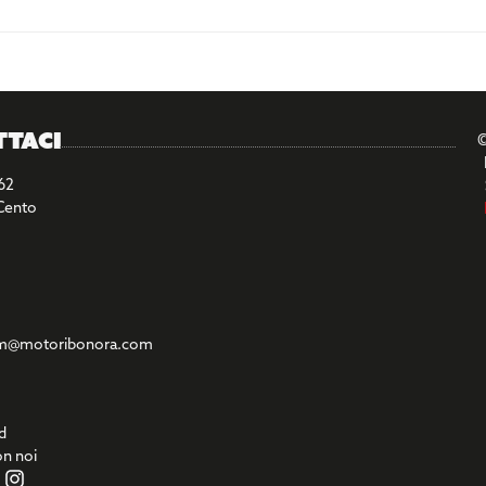
ttaci
©
62
Cento
m@motoribonora.com
d
on noi