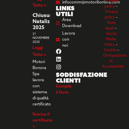
–
Cookie
infocomm@motoribonora.com
Tutto »
Links
policy
–
utili
Privacy
Chiusura
policy
–
Area
Natalizia
Note
Download
2025
legali
–
Lavora
Social
21
NOVEMBRE
con
Media
2025
Policy
–
noi
Leggi
Credits
–
Tutto »
Dichiarazione
di
Motori
Accessibilità
Bonora
Soddisfazione
Spa
clienti
lavora
con
Compila
sistema
il form
di qualità
certificato
Scarica il
certificato
»