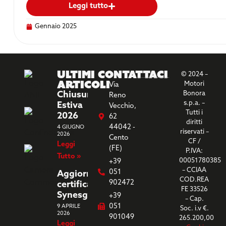
Leggi tutto
Gennaio 2025
Ultimi
Contattaci
© 2024 –
Articoli
Motori
Via
Chiusura
Bonora
Reno
s.p.a. –
Estiva
Vecchio,
Tutti i
2026
62
diritti
44042 -
4 GIUGNO
riservati –
2026
Cento
CF /
Leggi
(FE)
P.IVA:
Tutto »
00051780385
+39
– CCIAA
051
Aggiornamento
COD.REA
902472
certificazione
FE 33526
Synesgy
+39
– Cap.
051
9 APRILE
Soc. i.v €.
2026
901049
265.200,00
Leggi