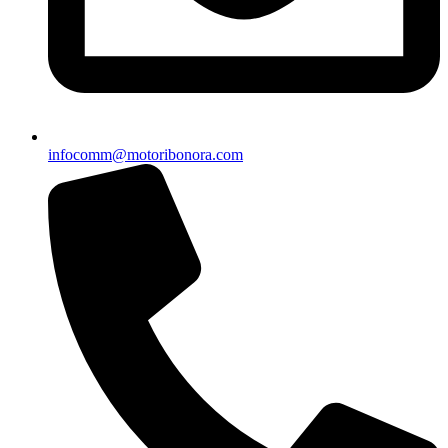
infocomm@motoribonora.com