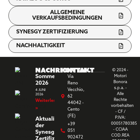
ALLGEMEINE
VERKAUFSBEDINGUNGEN
SYNESGY ZERTIFIZIERUNG
NACHHALTIGKEIT
Nachrichten
Kontakt
© 2024 -
Sommerferien
Motori
Via
Bonora
2026
Reno
s.p.a. -
Vecchio,
4 JUNI
Alle
2026
62
Rechte
Weiterlesen
44042 -
vorbehalten
»
Cento
- CF /
(FE)
P.IVA:
Aktualisierung
00051780385
+39
der
- CCIAA
051
Synesgy-
COD.REA
902472
Zertifizierung