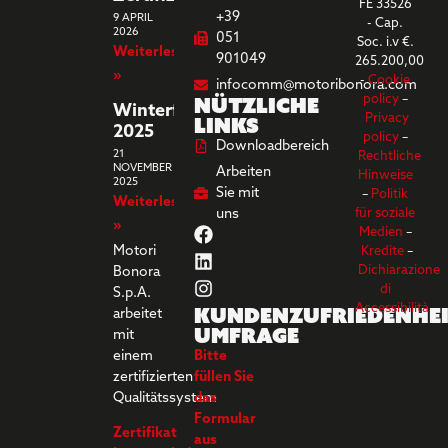
FE 33526
+39
9 APRIL
- Cap.
2026
051
Soc. i.v €.
Weiterlesen
901049
265.200,00
»
-
Cookie
infocomm@motoribonora.com
Nützliche
policy
–
Winterferien
Links
Privacy
2025
policy
–
Downloadbereich
21
Rechtliche
NOVEMBER
Arbeiten
Hinweise
2025
Sie mit
–
Politik
Weiterlesen
uns
für soziale
»
Medien
–
Motori
Kredite
–
Dichiarazione
Bonora
di
S.p.A.
Kundenzufriedenhei
Accessibilità
arbeitet
umfrage
mit
einem
Bitte
zertifizierten
füllen Sie
Qualitätssystem
das
Formular
Zertifikat
aus