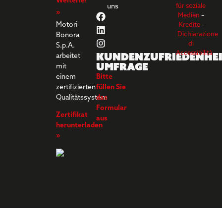
Weiterlesen
uns
für soziale
»
Medien
–
Motori
Kredite
–
Dichiarazione
Bonora
di
S.p.A.
Kundenzufriedenhei
Accessibilità
arbeitet
umfrage
mit
einem
Bitte
zertifizierten
füllen Sie
Qualitätssystem
das
Formular
Zertifikat
aus
herunterladen
»