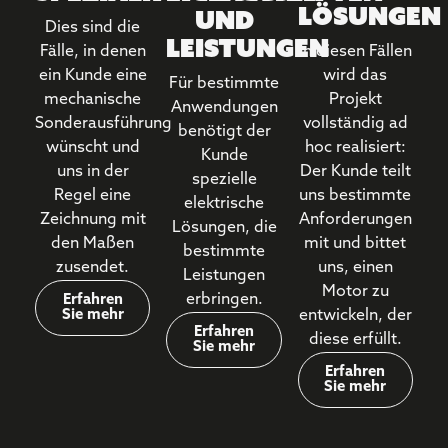
Lösungen
und
Dies sind die
Leistungen
Fälle, in denen
In diesen Fällen
ein Kunde eine
wird das
Für bestimmte
mechanische
Projekt
Anwendungen
Sonderausführung
vollständig ad
benötigt der
wünscht und
hoc realisiert:
Kunde
uns in der
Der Kunde teilt
spezielle
Regel eine
uns bestimmte
elektrische
Zeichnung mit
Anforderungen
Lösungen, die
den Maßen
mit und bittet
bestimmte
zusendet.
uns, einen
Leistungen
Motor zu
erbringen.
Erfahren
Sie mehr
entwickeln, der
Erfahren
diese erfüllt.
Sie mehr
Erfahren
Sie mehr