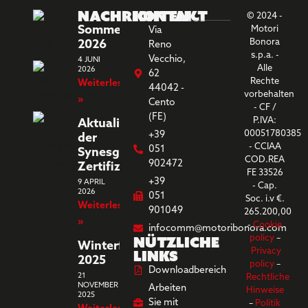
Nachrichten
Kontakt
© 2024 -
Sommerferien
Motori
Via
Bonora
2026
Reno
s.p.a. -
Vecchio,
4 JUNI
Alle
2026
62
Rechte
Weiterlesen
44042 -
vorbehalten
»
Cento
- CF /
(FE)
P.IVA:
Aktualisierung
00051780385
+39
der
- CCIAA
051
Synesgy-
COD.REA
902472
Zertifizierung
FE 33526
+39
9 APRIL
- Cap.
2026
051
Soc. i.v €.
Weiterlesen
901049
265.200,00
»
-
Cookie
infocomm@motoribonora.com
Nützliche
policy
–
Winterferien
Links
Privacy
2025
policy
–
Downloadbereich
21
Rechtliche
NOVEMBER
Arbeiten
Hinweise
2025
Sie mit
–
Politik