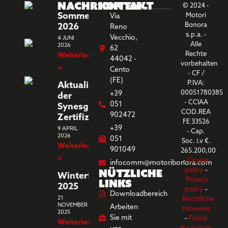
Nachrichten
Kontakt
© 2024 -
Sommerferien
Motori
Via
Bonora
2026
Reno
s.p.a. -
Vecchio,
4 JUNI
Alle
2026
62
Rechte
Weiterlesen
44042 -
vorbehalten
»
Cento
- CF /
(FE)
P.IVA:
Aktualisierung
00051780385
+39
der
- CCIAA
051
Synesgy-
COD.REA
902472
Zertifizierung
FE 33526
+39
9 APRIL
- Cap.
2026
051
Soc. i.v €.
Weiterlesen
901049
265.200,00
»
-
Cookie
infocomm@motoribonora.com
Nützliche
policy
–
Winterferien
Links
Privacy
2025
policy
–
Downloadbereich
21
Rechtliche
NOVEMBER
Arbeiten
Hinweise
2025
Sie mit
–
Politik
Weiterlesen