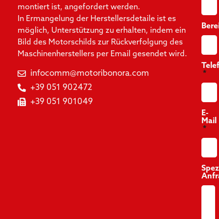
montiert ist, angefordert werden.
In Ermangelung der Herstellersdetaile ist es
Bere
möglich, Unterstützung zu erhalten, indem ein
Bild des Motorschilds zur Rückverfolgung des
Maschinenherstellers per Email gesendet wird.
Tele
infocomm@motoribonora.com
+39 051 902472
+39 051 901049
E-
Mail
Spez
Anf