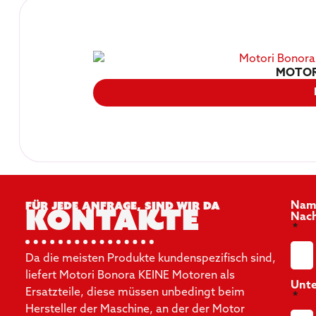
MOTOR
Für jede Anfrage, sind wir da
Nam
Kontakte
Nac
Da die meisten Produkte kundenspezifisch sind,
liefert Motori Bonora KEINE Motoren als
Unt
Ersatzteile, diese müssen unbedingt beim
Hersteller der Maschine, an der der Motor