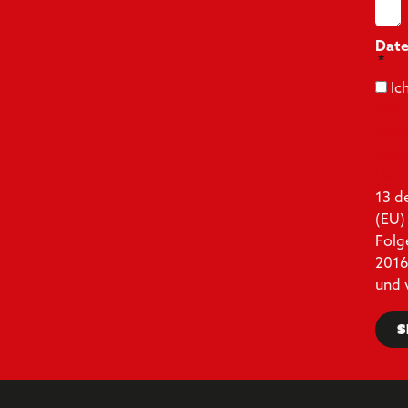
Date
Ic
Info
Schu
pers
Dat
13 d
(EU)
Fol
2016
und 
S