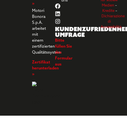
uns
für soziale
»
Medien
–
Motori
Kredite
–
Dichiarazione
Bonora
di
S.p.A.
Kundenzufriedenhei
Accessibilità
arbeitet
umfrage
mit
einem
Bitte
zertifizierten
füllen Sie
Qualitätssystem
das
Formular
Zertifikat
aus
herunterladen
»