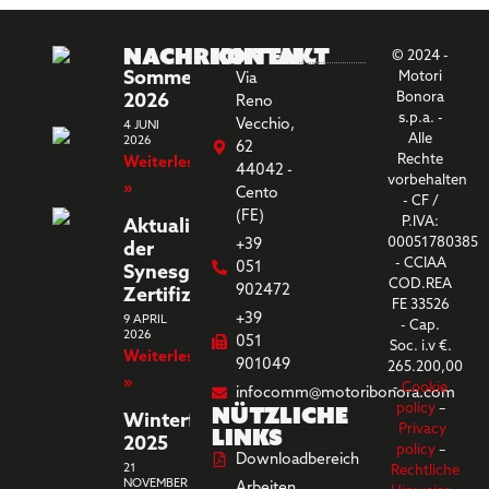
Nachrichten
Kontakt
© 2024 -
Sommerferien
Motori
Via
Bonora
2026
Reno
s.p.a. -
Vecchio,
4 JUNI
Alle
2026
62
Rechte
Weiterlesen
44042 -
vorbehalten
»
Cento
- CF /
(FE)
P.IVA:
Aktualisierung
00051780385
+39
der
- CCIAA
051
Synesgy-
COD.REA
902472
Zertifizierung
FE 33526
+39
9 APRIL
- Cap.
2026
051
Soc. i.v €.
Weiterlesen
901049
265.200,00
»
-
Cookie
infocomm@motoribonora.com
Nützliche
policy
–
Winterferien
Links
Privacy
2025
policy
–
Downloadbereich
21
Rechtliche
NOVEMBER
Arbeiten