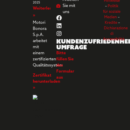
Hinweise
2025
Sie mit
–
Politik
Weiterlesen
uns
für soziale
»
Medien
–
Motori
Kredite
–
Dichiarazione
Bonora
di
S.p.A.
Kundenzufriedenhei
Accessibilità
arbeitet
umfrage
mit
einem
Bitte
zertifizierten
füllen Sie
Qualitätssystem
das
Formular
Zertifikat
aus
herunterladen
»