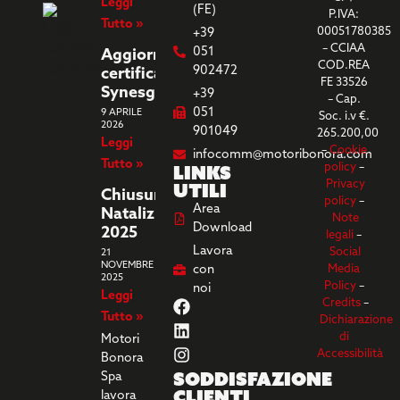
Leggi
(FE)
P.IVA:
Tutto »
00051780385
+39
– CCIAA
051
Aggiornamento
COD.REA
902472
certificazione
FE 33526
Synesgy
+39
– Cap.
051
9 APRILE
Soc. i.v €.
2026
901049
265.200,00
Leggi
–
Cookie
infocomm@motoribonora.com
Tutto »
Links
policy
–
utili
Privacy
Chiusura
policy
–
Area
Natalizia
Note
Download
2025
legali
–
Lavora
Social
21
NOVEMBRE
con
Media
2025
Policy
–
noi
Leggi
Credits
–
Tutto »
Dichiarazione
di
Motori
Accessibilità
Bonora
Soddisfazione
Spa
clienti
lavora