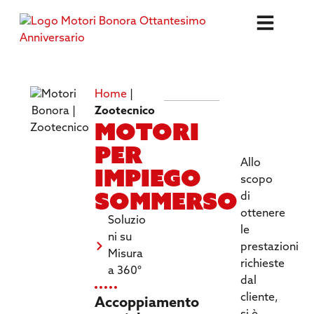
Home
|
SPECIFICH
Zootecnico
Motori
TECNICHE
per
Allo
impiego
scopo
sommerso
di
ottenere
Soluzio
le
ni su
prestazioni
Misura
richieste
a 360°
dal
cliente,
Accoppiamento