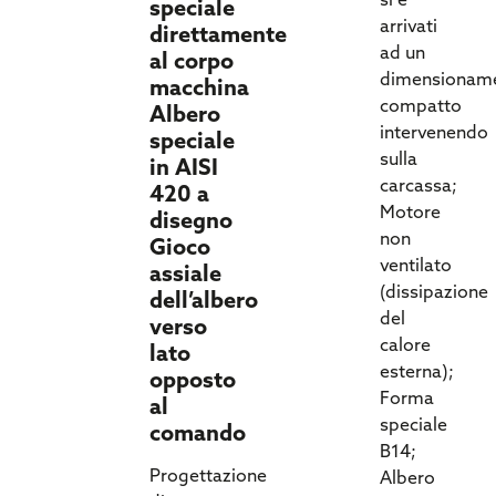
si è
speciale
arrivati
direttamente
ad un
al corpo
dimensionam
macchina
compatto
Albero
intervenendo
speciale
sulla
in AISI
carcassa;
420 a
Motore
disegno
non
Gioco
ventilato
assiale
(dissipazione
dell’albero
del
verso
calore
lato
esterna);
opposto
Forma
al
speciale
comando
B14;
Progettazione
Albero