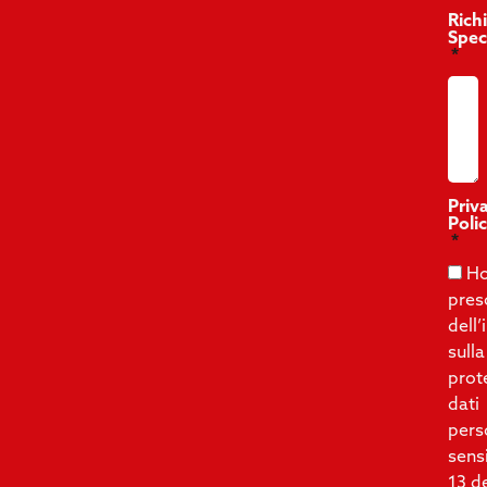
Rich
Spec
Priv
Poli
Ho
pres
dell
sulla
prot
dati
pers
sensi
13 d