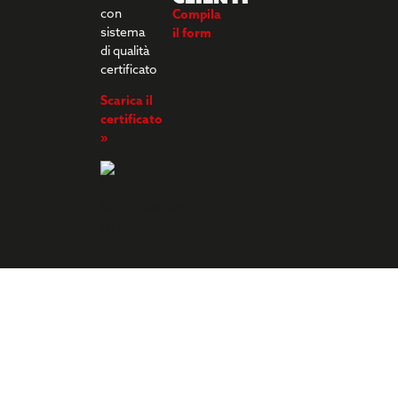
con
Compila
sistema
il form
di qualità
certificato
Scarica il
certificato
»