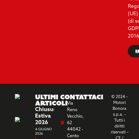
Reg
(UE)
(di 
GDP
2016
I
Ultimi
Contattaci
© 2024 –
Articoli
Motori
Via
Chiusura
Bonora
Reno
s.p.a. –
Estiva
Vecchio,
Tutti i
2026
62
diritti
44042 -
4 GIUGNO
riservati –
2026
Cento
CF /