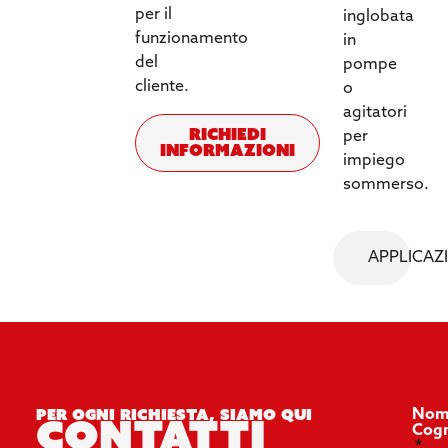
per il
inglobata
funzionamento
in
del
pompe
cliente.
o
agitatori
Richiedi
per
informazioni
impiego
sommerso.
APPLICAZ
Per ogni richiesta, siamo qui
Nom
contatti
Cog