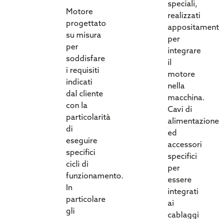
speciali,
Motore
realizzati
progettato
appositament
su misura
per
per
integrare
soddisfare
il
i requisiti
motore
indicati
nella
dal cliente
macchina.
con la
Cavi di
particolarità
alimentazione
di
ed
eseguire
accessori
specifici
specifici
cicli di
per
funzionamento.
essere
In
integrati
particolare
ai
gli
cablaggi