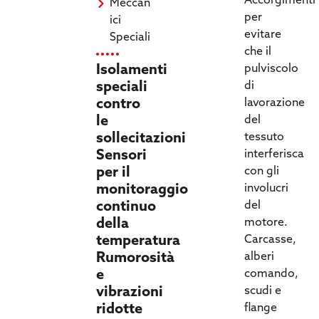
Accorgimenti
Meccan
per
ici
evitare
Speciali
che il
Isolamenti
pulviscolo
speciali
di
contro
lavorazione
le
del
sollecitazioni
tessuto
Sensori
interferisca
per il
con gli
monitoraggio
involucri
continuo
del
della
motore.
temperatura
Carcasse,
Rumorosità
alberi
e
comando,
vibrazioni
scudi e
ridotte
flange