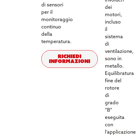
involucri
di sensori
dei
per il
motori,
monitoraggio
incluso
continuo
il
della
sistema
temperatura.
di
ventilazione,
Richiedi
sono in
informazioni
metallo.
Equilibratura
fine del
rotore
di
grado
“B”
eseguita
con
l’applicazione