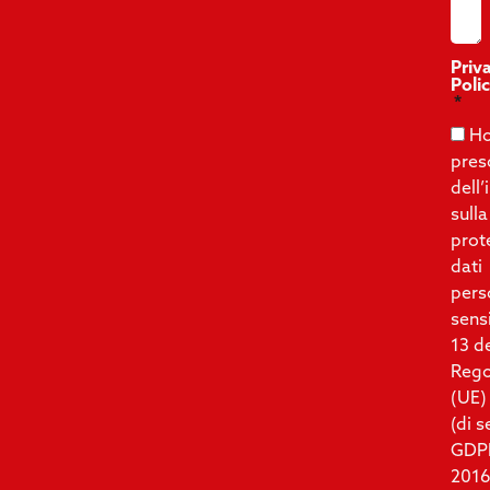
Priv
Poli
Ho
pres
dell
sulla
prot
dati
pers
sensi
13 d
Reg
(UE)
(di 
GDP
2016