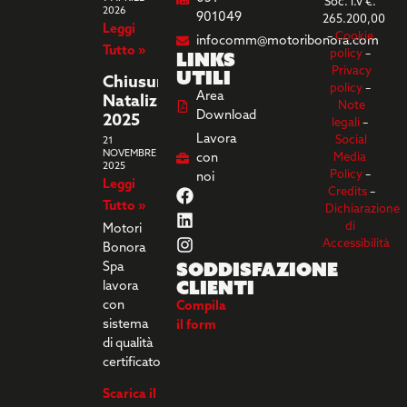
Soc. i.v €.
2026
901049
265.200,00
Leggi
–
Cookie
infocomm@motoribonora.com
Tutto »
Links
policy
–
utili
Privacy
Chiusura
policy
–
Area
Natalizia
Note
Download
2025
legali
–
Lavora
Social
21
NOVEMBRE
con
Media
2025
Policy
–
noi
Leggi
Credits
–
Tutto »
Dichiarazione
di
Motori
Accessibilità
Bonora
Soddisfazione
Spa
clienti
lavora
con
Compila
sistema
il form
di qualità
certificato
Scarica il