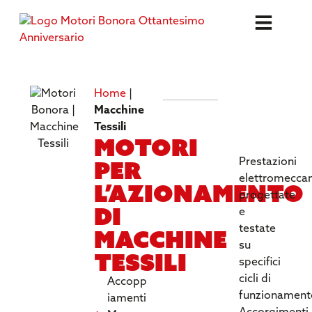
Home
|
SPECIFICH
Macchine
TECNICHE
Tessili
Motori
per
Prestazioni
elettromecca
l’azionamento
progettate
di
e
testate
macchine
su
tessili
specifici
cicli di
Accopp
funzionament
iamenti