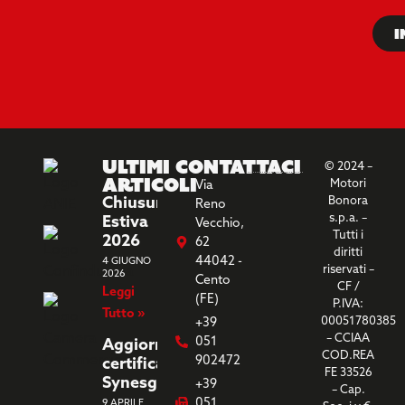
I
Ultimi
Contattaci
© 2024 –
Articoli
Motori
Via
Chiusura
Bonora
Reno
s.p.a. –
Estiva
Vecchio,
Tutti i
2026
62
diritti
44042 -
4 GIUGNO
riservati –
2026
Cento
CF /
Leggi
(FE)
P.IVA:
Tutto »
00051780385
+39
– CCIAA
051
Aggiornamento
COD.REA
902472
certificazione
FE 33526
Synesgy
+39
– Cap.
051
9 APRILE