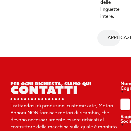
delle
linguette
intere.
APPLICAZ
Per ogni richiesta, siamo qui
Nom
contatti
Cog
Trattandosi di produzioni customizzate, Motori
Bonora NON fornisce motori di ricambio, che
Ragi
devono necessariamente essere richiesti al
Soci
costruttore della macchina sulla quale è montato