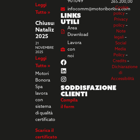
901049
265.200,00
Leggi
–
Cookie
infocomm@motoribonora.com
Tutto »
Links
policy
–
utili
Privacy
Chiusura
policy
–
Area
Natalizia
Note
Download
2025
legali
–
Lavora
Social
21
NOVEMBRE
con
Media
2025
Policy
–
noi
Leggi
Credits
–
Tutto »
Dichiarazione
di
Motori
Accessibilità
Bonora
Soddisfazione
Spa
clienti
lavora
con
Compila
sistema
il form
di qualità
certificato
Scarica il
certificato