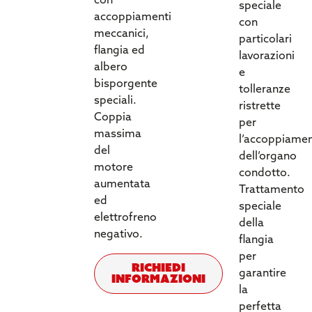
con
speciale
accoppiamenti
con
meccanici,
particolari
flangia ed
lavorazioni
albero
e
bisporgente
tolleranze
speciali.
ristrette
Coppia
per
massima
l’accoppiame
del
dell’organo
motore
condotto.
aumentata
Trattamento
ed
speciale
elettrofreno
della
negativo.
flangia
per
Richiedi
garantire
informazioni
la
perfetta