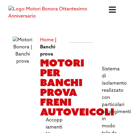
Home
|
SPECIFICH
Banchi
TECNICHE
prova
Motori
per
Sistema
di
banchi
isolamento
prova
realizzato
con
freni
particolari
autoveicoli
accorgimenti
in
Accopp
modo
iamenti