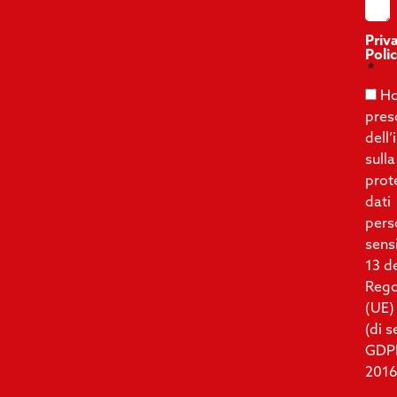
Priv
Poli
Ho
pres
dell
sulla
prot
dati
pers
sensi
13 d
Reg
(UE)
(di 
GDP
2016