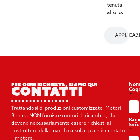
tenuta
all’olio.
APPLICAZ
Per ogni richiesta, siamo qui
Nom
contatti
Cog
Trattandosi di produzioni customizzate, Motori
Bonora NON fornisce motori di ricambio, che
Ragi
devono necessariamente essere richiesti al
Soci
costruttore della macchina sulla quale è montato
il motore.