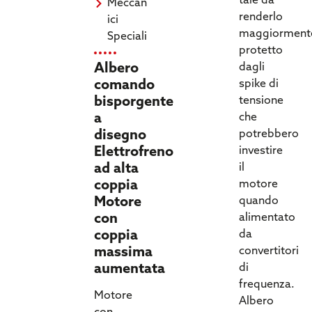
tale da
Meccan
renderlo
ici
maggiorment
Speciali
protetto
Albero
dagli
comando
spike di
bisporgente
tensione
a
che
disegno
potrebbero
Elettrofreno
investire
ad alta
il
coppia
motore
Motore
quando
con
alimentato
coppia
da
massima
convertitori
aumentata
di
frequenza.
Motore
Albero