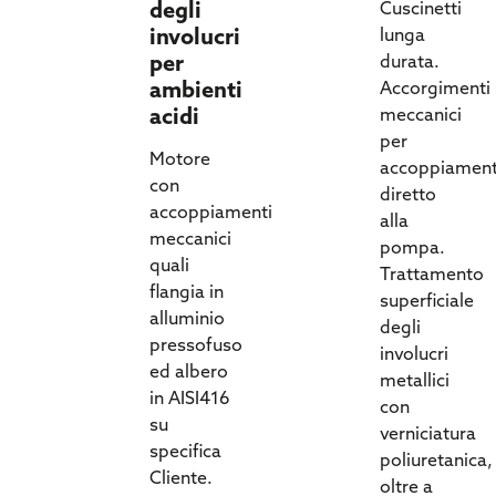
degli
Cuscinetti
involucri
lunga
per
durata.
ambienti
Accorgimenti
acidi
meccanici
per
Motore
accoppiamen
con
diretto
accoppiamenti
alla
meccanici
pompa.
quali
Trattamento
flangia in
superficiale
alluminio
degli
pressofuso
involucri
ed albero
metallici
in AISI416
con
su
verniciatura
specifica
poliuretanica,
Cliente.
oltre a