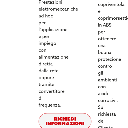
Prestazioni
copriventola
elettromeccaniche
e
ad hoc
coprimorsetti
per
in ABS,
l’applicazione
per
e per
ottenere
impiego
una
con
buona
alimentazione
protezione
diretta
contro
dalla rete
gli
oppure
ambienti
tramite
con
convertitore
acidi
di
corrosivi.
frequenza.
Su
richiesta
Richiedi
del
informazioni