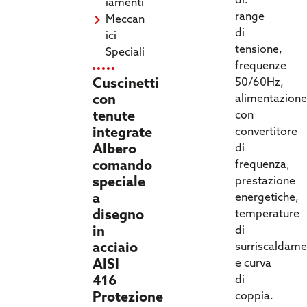
di:
iamenti
range
Meccan
di
ici
tensione,
Speciali
frequenze
Cuscinetti
50/60Hz,
con
alimentazione
tenute
con
integrate
convertitore
Albero
di
comando
frequenza,
speciale
prestazione
a
energetiche,
disegno
temperature
in
di
acciaio
surriscaldam
AISI
e curva
416
di
Protezione
coppia.