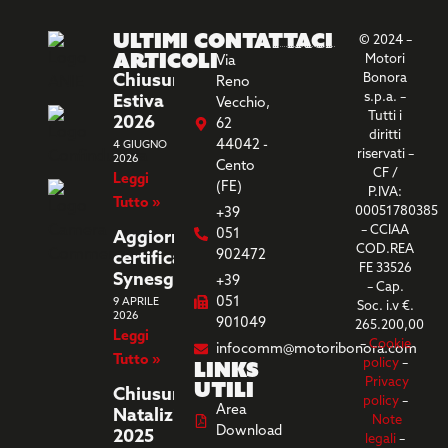
Ultimi
Contattaci
© 2024 –
Articoli
Motori
Via
Chiusura
Bonora
Reno
s.p.a. –
Estiva
Vecchio,
Tutti i
2026
62
diritti
44042 -
4 GIUGNO
riservati –
2026
Cento
CF /
Leggi
(FE)
P.IVA:
Tutto »
00051780385
+39
– CCIAA
051
Aggiornamento
COD.REA
902472
certificazione
FE 33526
Synesgy
+39
– Cap.
051
9 APRILE
Soc. i.v €.
2026
901049
265.200,00
Leggi
–
Cookie
infocomm@motoribonora.com
Tutto »
Links
policy
–
utili
Privacy
Chiusura
policy
–
Area
Natalizia
Note
Download
2025
legali
–