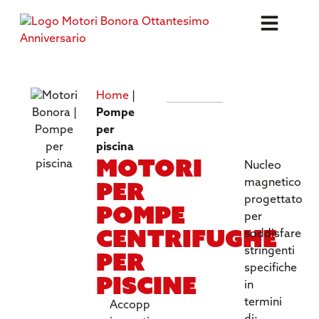
Home
|
SPECIFICH
Pompe
TECNICHE
per
piscina
Motori
Nucleo
per
magnetico
progettato
pompe
per
centrifughe
soddisfare
stringenti
per
specifiche
piscine
in
termini
Accopp