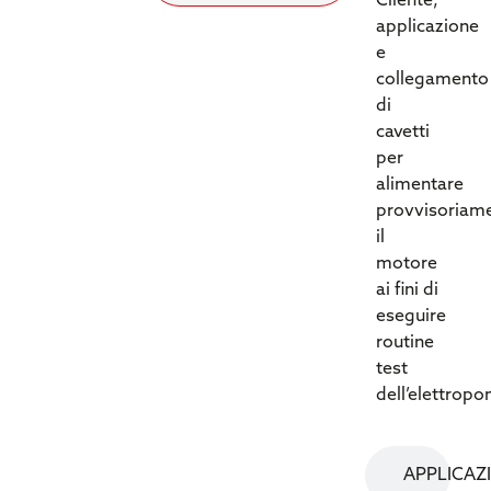
Cliente,
applicazione
e
collegamento
di
cavetti
per
alimentare
provvisoriam
il
motore
ai fini di
eseguire
routine
test
dell’elettrop
APPLICAZ