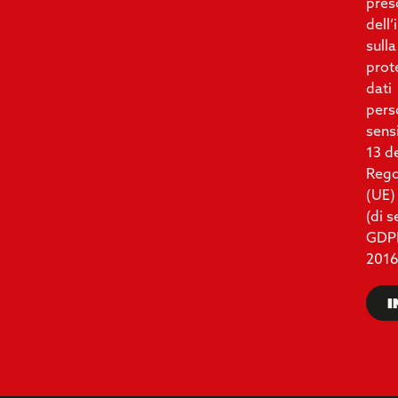
pres
dell
sulla
prot
dati
pers
sensi
13 d
Reg
(UE)
(di 
GDP
2016
I