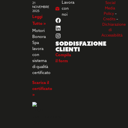
Lavora
Social
21
NOVEMBRE
con
Media
2025
Policy
–
noi
Leggi
Credits
–
Tutto »
Dichiarazione
di
Motori
Accessibilità
Bonora
Soddisfazione
Spa
clienti
lavora
con
Compila
sistema
il form
di qualità
certificato
Scarica il
certificato
»