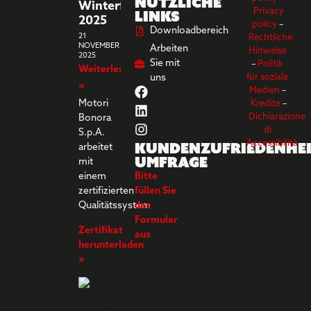
Nützliche
Winterferien
Links
Privacy
2025
policy
–
Downloadbereich
21
Rechtliche
NOVEMBER
Arbeiten
Hinweise
2025
Sie mit
–
Politik
Weiterlesen
uns
für soziale
»
Medien
–
Motori
Kredite
–
Dichiarazione
Bonora
di
S.p.A.
Kundenzufriedenhei
Accessibilità
arbeitet
umfrage
mit
einem
Bitte
zertifizierten
füllen Sie
Qualitätssystem
das
Formular
Zertifikat
aus
herunterladen
»