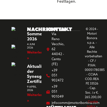
Festtagen.
Nachrichten
Kontakt
© 2024 -
Sommerferien
Motori
Via
Bonora
2026
Reno
s.p.a. -
Vecchio,
4 JUNI
Alle
2026
62
Rechte
Weiterlesen
44042 -
vorbehalten
»
Cento
- CF /
(FE)
P.IVA:
Aktualisierung
00051780385
+39
der
- CCIAA
051
Synesgy-
COD.REA
902472
Zertifizierung
FE 33526
+39
9 APRIL
- Cap.
2026
051
Soc. i.v €.
Weiterlesen
901049
265.200,00
»
-
Cookie
infocomm@motoribonora.com
policy
–